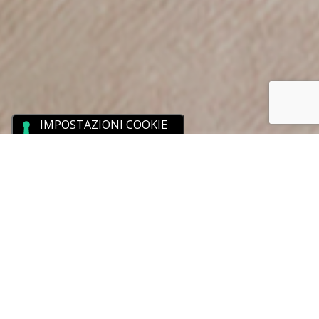
Per Malfy abbiamo creato un’esperienza virtuale
immersiva che permette di vivere e visitare i luoghi
di origine del gin di casa Pernod-Ricard,
comodamente dal proprio divano.