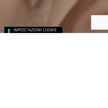
Per Lycia, brand che da oltre 40 anni offre una
gamma completa di prodotti per la cura della
persona, abbiamo seguito il completo rifacimento
del sito web attraverso l’individuazione di un nuovo
look&feel e una user experience rinnovata.
La struttura del sito e i suoi contenuti, sono stati
concepiti tenendo in considerazione le esigenze di
navigabiità dei prodotti e mantenere il
posizionamento storico del Brand.