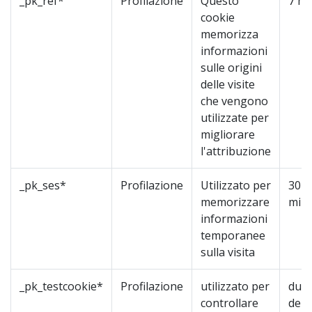
_pk_ref*
Profilazione
Questo
7 me
cookie
memorizza
informazioni
sulle origini
delle visite
che vengono
utilizzate per
migliorare
l'attribuzione
_pk_ses*
Profilazione
Utilizzato per
30
memorizzare
minu
informazioni
temporanee
sulla visita
_pk_testcookie*
Profilazione
utilizzato per
dura
controllare
dell